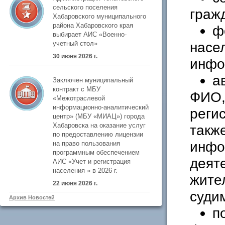
сельского поселения
граж
Хабаровского муниципального
района Хабаровского края
ф
выбирает АИС «Военно-
насе
учетный стол»
30 июня 2026 г.
инфо
а
Заключен муниципальный
контракт с МБУ
ФИО,
«Межотраслевой
информационно-аналитический
реги
центр» (МБУ «МИАЦ») города
Хабаровска на оказание услуг
такж
по предоставлению лицензии
инфо
на право пользования
программным обеспечением
деят
АИС «Учет и регистрация
населения » в 2026 г.
жите
22 июня 2026 г.
суди
Архив Новостей
п