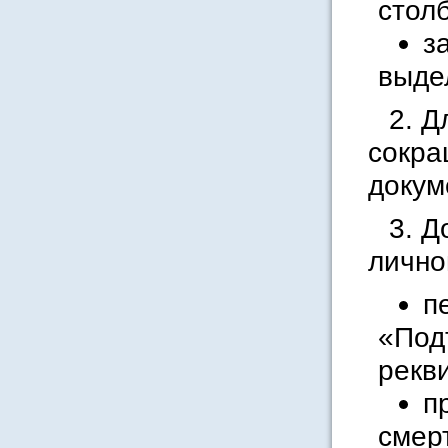
стол
з
выде
2. Д
сокра
докум
3. 
лично
п
«Под
рекв
п
смер