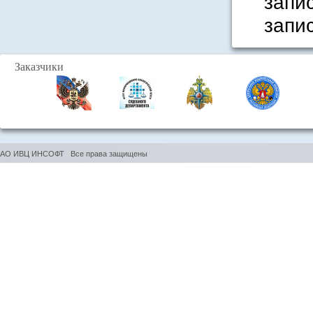
запи
запи
д
Заказчики
обно
ошиб
ошиб
адре
АО ИВЦ ИНСОФТ Все права защищены
д
копи
посл
клас
д
обно
шриф