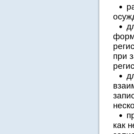
р
осуж
д
форм
реги
при 
реги
д
взаи
запи
неск
п
как 