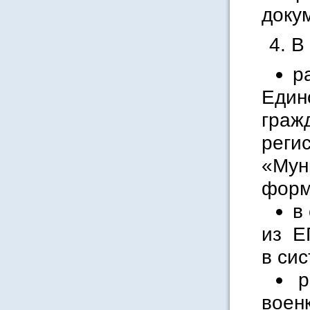
доку
4. 
р
Един
граж
реги
«Мун
форма
в
из Е
в сис
р
военк