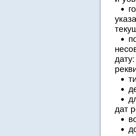
г
указ
текущ
п
несо
дату
рекв
т
д
д
дат 
в
д