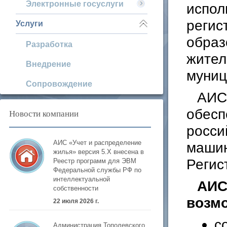
Электронные госуслуги
испол
регис
Услуги
образ
Разработка
жител
Внедрение
муниц
Сопровождение
АИС
обесп
Новости компании
росси
АИС «Учет и распределение
машин
жилья» версия 5.Х внесена в
Регис
Реестр программ для ЭВМ
Федеральной службы РФ по
интеллектуальной
АИС
собственности
возм
22 июля 2026 г.
с
Администрация Тополевского