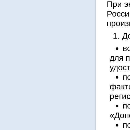
При э
Росси
произ
1. Д
в
для п
удос
п
факт
регис
п
«Доп
п