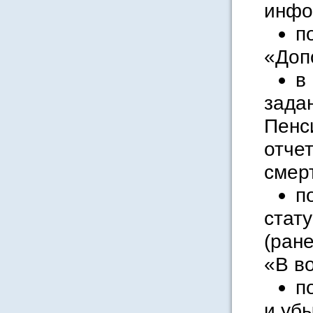
инфо
п
«Доп
в
зада
Пенс
отче
смер
п
стат
(ран
«В в
п
и уб