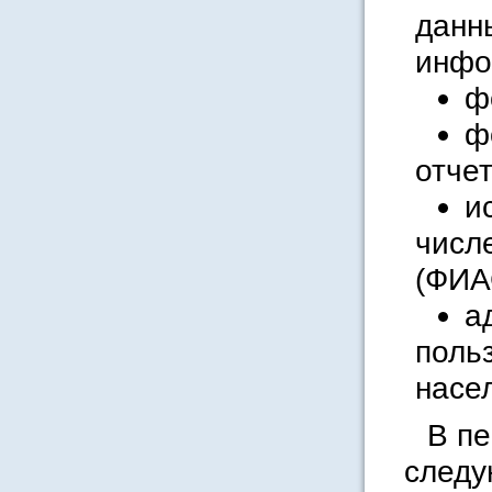
данн
инфо
ф
ф
отчет
и
числ
(ФИА
а
поль
нас
В п
следу