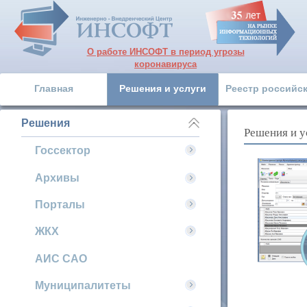
О работе ИНСОФТ в период угрозы
коронавируса
Главная
Решения и услуги
Реестр российс
Решения
Решения и у
Госсектор
Архивы
Порталы
ЖКХ
АИС САО
Муниципалитеты