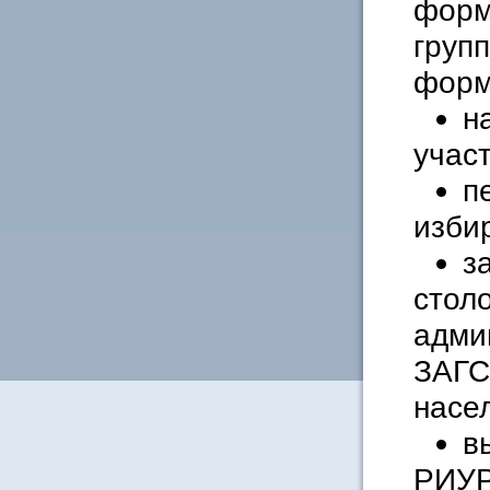
форм
груп
форм
н
участ
п
изби
з
стол
адми
ЗАГС
насе
в
РИУР,