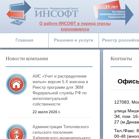
О работе ИНСОФТ в период угрозы
коронавируса
Главная
Решения и услуги
Реестр российс
Новости компании
Контакты
АИС «Учет и распределение
Офисы
жилья» версия 5.Х внесена в
Реестр программ для ЭВМ
Федеральной службы РФ по
интеллектуальной
127083, Мо
собственности
улица Миши
22 июля 2026 г.
Э4, пом. 16-
27 (м.Дина
Администрация Тополевского
Тел./Факс: 8
сельского поселения
00-48 (мно
Хабаровского муниципального