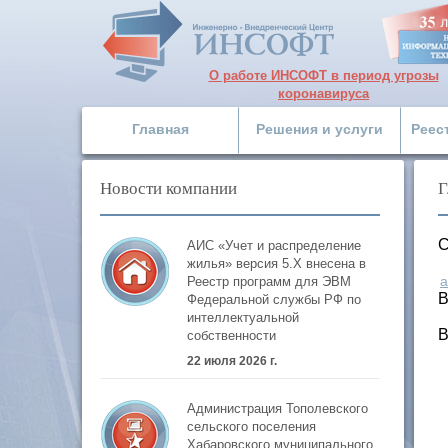
О работе ИНСОФТ в период угрозы
коронавируса
Главная
Решения и услуги
Реес
Новости компании
Г
С
АИС «Учет и распределение
жилья» версия 5.Х внесена в
а
Реестр программ для ЭВМ
В
Федеральной службы РФ по
интеллектуальной
В
собственности
22 июля 2026 г.
Администрация Тополевского
сельского поселения
Хабаровского муниципального