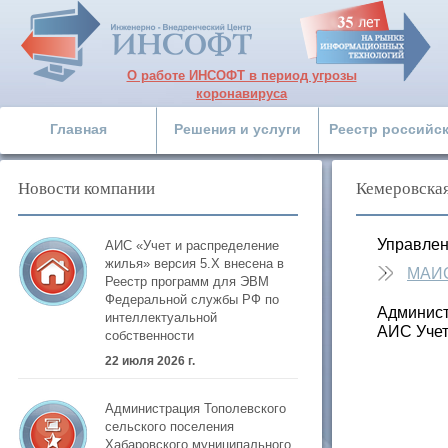
О работе ИНСОФТ в период угрозы
коронавируса
Главная
Решения и услуги
Реестр российс
Новости компании
Кемеровская
Управлен
АИС «Учет и распределение
жилья» версия 5.Х внесена в
МАИ
Реестр программ для ЭВМ
Федеральной службы РФ по
Админист
интеллектуальной
АИС Учет
собственности
22 июля 2026 г.
Администрация Тополевского
сельского поселения
Хабаровского муниципального