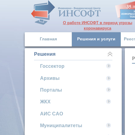
О работе ИНСОФТ в период угрозы
коронавируса
Главная
Решения и услуги
Реес
Решения
Р
Госсектор
Архивы
Порталы
ЖКХ
АИС САО
Муниципалитеты