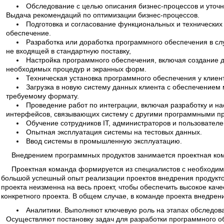
Обследование с целью описания бизнес-процессов и уточ
Выдача рекомендаций по оптимизации бизнес-процессов.
Подготовка и согласование функциональных и технически
обеспечение.
Разработка или доработка программного обеспечения в сл
не входящей в стандартную поставку,
Настройка программного обеспечения, включая создание 
необходимых процедур и экранных форм.
Техническая установка программного обеспечения у клиен
Загрузка в новую систему данных клиента с обеспечением
требуемому формату.
Проведение работ по интеграции, включая разработку и н
интерфейсов, связывающих систему с другими программными про
Обучение сотрудников IT, администраторов и пользователе
Опытная эксплуатация системы на тестовых данных.
Ввод системы в промышленную эксплуатацию.
Внедрением программных продуктов занимается проектная кома
Проектная команда формируется из специалистов с необходи
большой успешный опыт реализации проектов внедрения продукт
проекта неизменна на весь проект, чтобы обеспечить высокое качес
конкретного проекта. В общем случае, в команде проекта внедрен
Аналитики. Выполняют ключевую роль на этапах обследова
Осуществляют постановку задач для разработки программного об