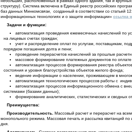
небольших, расположенных в рамках одного здания, так и крупн
структуру). Система включена в Единый реестр российских прогр
баз данных Минкомсвязи, созданный в соответствии со статьей 1
информационных технологиях и о защите информации»
ссылка н
Задачи и функции:
автоматизация проведения ежемесячных начислений по усл
на лицевых счетах граждан;
учет и распределение оплат по услугам, поставщикам, под
порядком погашения долга и пени;
проведение перерасчетов начислений за прошлые расчетн
массовое формирование платежных документов по оплате
автоматизация процессов формирования реестра объектов 
состояния и уровня благоустройства объектов жилого фонда;
ведение информации о населении, проживающем в многок
автоматизация технологических процессов работы с инд
автоматизация процессов информационного обмена с в
системами (базами данных);
формирование аналитических, статистических и сводных о
Преимущества:
Производительность.
Массовый расчет и перерасчет на всем
монопольного режима. Массовая печать и рассылка квитанций по 
дня.