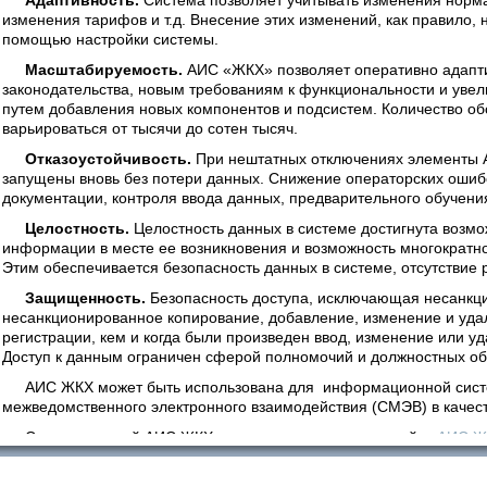
Адаптивность.
Система позволяет учитывать изменения норма
изменения тарифов и т.д. Внесение этих изменений, как правило, н
помощью настройки системы.
Масштабируемость.
АИС «ЖКХ» позволяет оперативно адапт
законодательства, новым требованиям к функциональности и у
путем добавления новых компонентов и подсистем. Количество о
варьироваться от тысячи до сотен тысяч.
Отказоустойчивость.
При нештатных отключениях элементы 
запущены вновь без потери данных. Снижение операторских ошибо
документации, контроля ввода данных, предварительного обучени
Целостность.
Целостность данных в системе достигнута возм
информации в месте ее возникновения и возможность многократн
Этим обеспечивается безопасность данных в системе, отсутствие
Защищенность.
Безопасность доступа, исключающая несанкци
несанкционированное копирование, добавление, изменение и уд
регистрации, кем и когда были произведен ввод, изменение или у
Доступ к данным ограничен сферой полномочий и должностных об
АИС ЖКХ может быть использована для информационной систе
межведомственного электронного взаимодействия (СМЭВ) в качес
С презентацией АИС ЖКХ можно ознакомиться на сайте
АИС Ж
Функции АИС ЖКХ