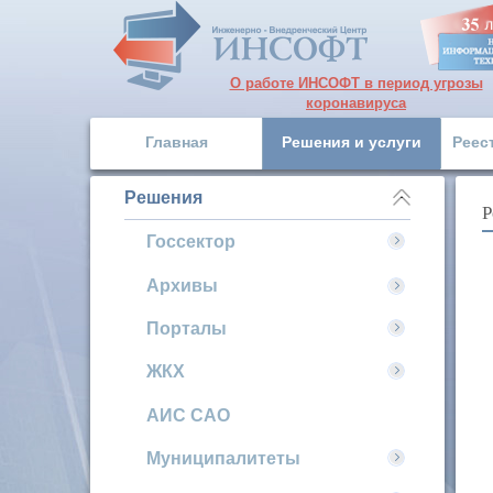
О работе ИНСОФТ в период угрозы
коронавируса
Главная
Решения и услуги
Реес
Решения
Р
Госсектор
Архивы
Порталы
ЖКХ
АИС САО
Муниципалитеты