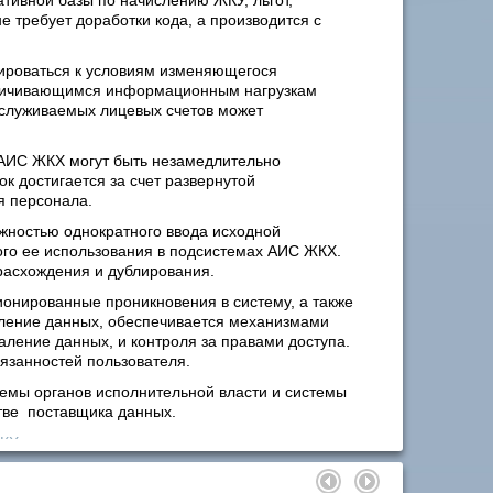
тивной базы по начислению ЖКУ, льгот,
е требует доработки кода, а производится с
ироваться к условиям изменяющегося
величивающимся информационным нагрузкам
бслуживаемых лицевых счетов может
АИС ЖКХ могут быть незамедлительно
к достигается за счет развернутой
я персонала.
ожностью однократного ввода исходной
ого ее использования в подсистемах АИС ЖКХ.
 расхождения и дублирования.
онированные проникновения в систему, а также
аление данных, обеспечивается механизмами
даление данных, и контроля за правами доступа.
язанностей пользователя.
мы органов исполнительной власти и системы
тве поставщика данных.
КХ