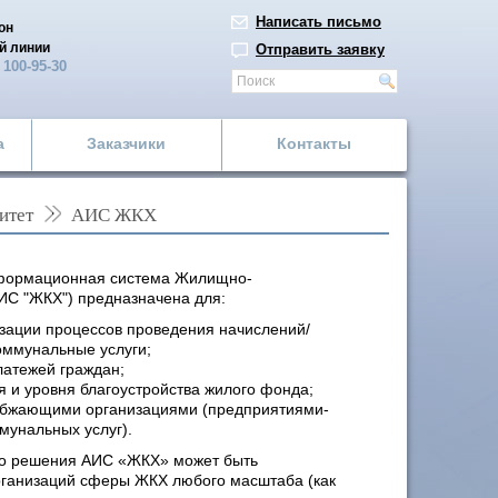
Написать письмо
он
й линии
Отправить заявку
)
100-95-30
а
Заказчики
Контакты
итет
АИС ЖКХ
формационная система Жилищно-
ИС "ЖКХ") предназначена для:
зации процессов проведения начислений/
оммунальные услуги;
латежей граждан;
я и уровня благоустройства жилого фонда;
набжающими организациями (предприятиями-
унальных услуг).
о решения АИС «ЖКХ» может быть
рганизаций сферы ЖКХ любого масштаба (как