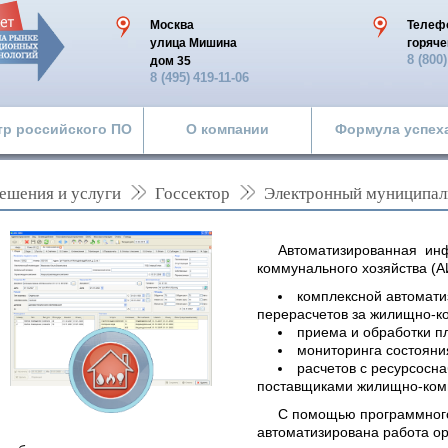
Москва
Телеф
улица Мишина
горяче
8 (800
дом 35
8 (495)
419-11-06
тр российского ПО
О компании
Формула успех
ешения и услуги
Госсектор
Электронный муниципал
Автоматизированная ин
коммунального хозяйства (А
комплексной автомати
перерасчетов за жилищно-к
приема и обработки п
мониторинга состояни
расчетов с ресурсос
поставщиками жилищно-комм
С помощью программног
автоматизирована работа о