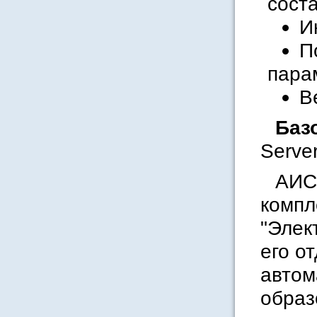
соста
И
П
пара
В
Баз
Server
АИС 
компл
"Элек
его о
автом
образ