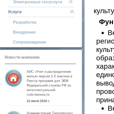
Электронные госуслуги
культ
Услуги
Фун
Разработка
В
Внедрение
реги
Сопровождение
куль
обра
Новости компании
хара
АИС «Учет и распределение
един
жилья» версия 5.Х внесена в
вывод
Реестр программ для ЭВМ
Федеральной службы РФ по
пров
интеллектуальной
собственности
прин
22 июля 2026 г.
В
Администрация Тополевского