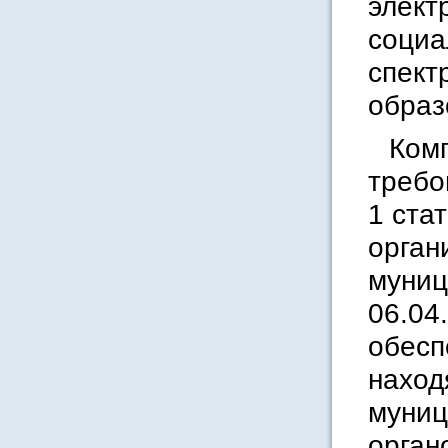
элект
социа
спект
образ
Ком
требо
1 ста
орган
муниц
06.04
обесп
наход
муниц
орган