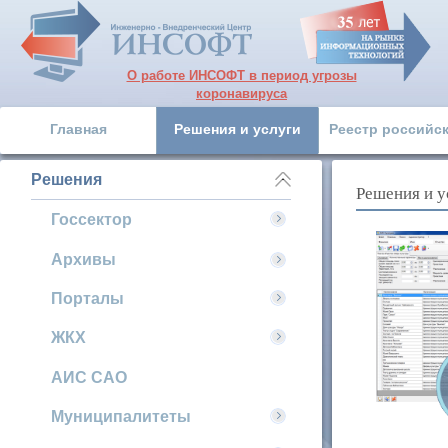
О работе ИНСОФТ в период угрозы
коронавируса
Главная
Решения и услуги
Реестр российс
Решения
Решения и у
Госсектор
Архивы
Порталы
ЖКХ
АИС САО
Муниципалитеты