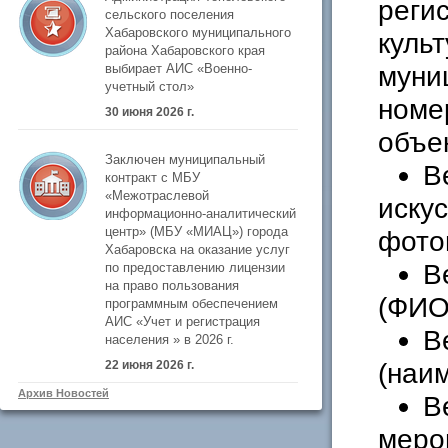
реги
сельского поселения
Хабаровского муниципального
куль
района Хабаровского края
муни
выбирает АИС «Военно-
учетный стол»
номе
30 июня 2026 г.
объек
Заключен муниципальный
В
контракт с МБУ
«Межотраслевой
иску
информационно-аналитический
центр» (МБУ «МИАЦ») города
фото
Хабаровска на оказание услуг
В
по предоставлению лицензии
на право пользования
(ФИО
программным обеспечением
АИС «Учет и регистрация
В
населения » в 2026 г.
(наим
22 июня 2026 г.
Архив Новостей
В
меро