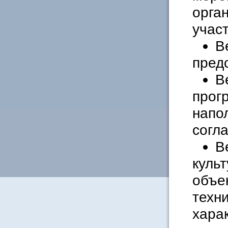
орга
учас
В
пред
В
прог
напо
согл
В
куль
объе
техн
хара