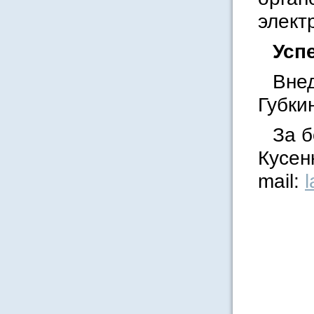
элект
Усп
Внед
Губки
За 
Кусен
mail:
l