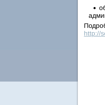
о
адми
Подроб
http://