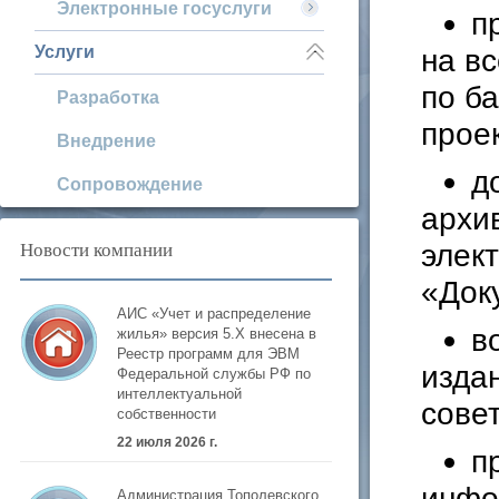
Электронные госуслуги
п
на вс
Услуги
по б
Разработка
проек
Внедрение
д
Сопровождение
архи
Новости компании
элек
«Док
АИС «Учет и распределение
в
жилья» версия 5.Х внесена в
Реестр программ для ЭВМ
изда
Федеральной службы РФ по
интеллектуальной
совет
собственности
22 июля 2026 г.
п
инфо
Администрация Тополевского