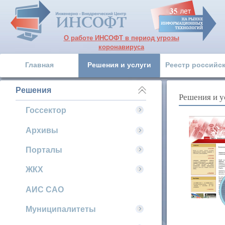
О работе ИНСОФТ в период угрозы
коронавируса
Главная
Решения и услуги
Реестр российс
Решения
Решения и у
Госсектор
Архивы
Порталы
ЖКХ
АИС САО
Муниципалитеты