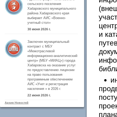
сельского поселения
(вне
Хабаровского муниципального
района Хабаровского края
учас
выбирает АИС «Военно-
учетный стол»
цент
30 июня 2026 г.
и ка
путе
Заключен муниципальный
контракт с МБУ
доку
«Межотраслевой
информационно-аналитический
инфо
центр» (МБУ «МИАЦ») города
Хабаровска на оказание услуг
библ
по предоставлению лицензии
на право пользования
и
программным обеспечением
АИС «Учет и регистрация
прод
населения » в 2026 г.
пост
22 июня 2026 г.
Архив Новостей
прое
плана