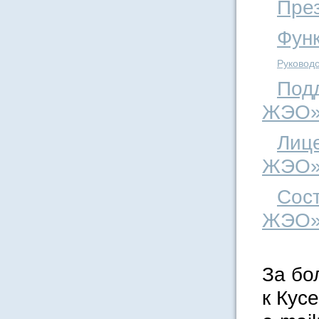
Пре
Фун
Руковод
Под
ЖЭО
Лиц
ЖЭО
Сос
ЖЭО
За бо
к Кус