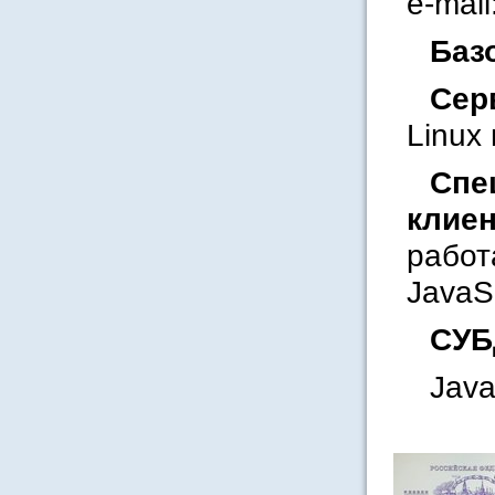
e-mail
Баз
Сер
Linux
Спе
клиен
работ
JavaSc
СУБ
Java