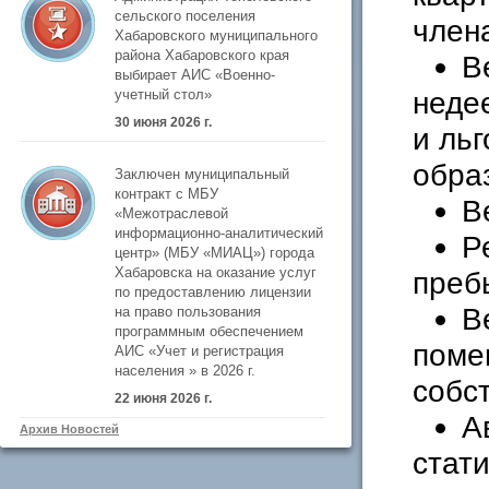
сельского поселения
член
Хабаровского муниципального
района Хабаровского края
В
выбирает АИС «Военно-
неде
учетный стол»
30 июня 2026 г.
и ль
образ
Заключен муниципальный
контракт с МБУ
В
«Межотраслевой
информационно-аналитический
Р
центр» (МБУ «МИАЦ») города
Хабаровска на оказание услуг
преб
по предоставлению лицензии
В
на право пользования
программным обеспечением
поме
АИС «Учет и регистрация
населения » в 2026 г.
собс
22 июня 2026 г.
А
Архив Новостей
стат