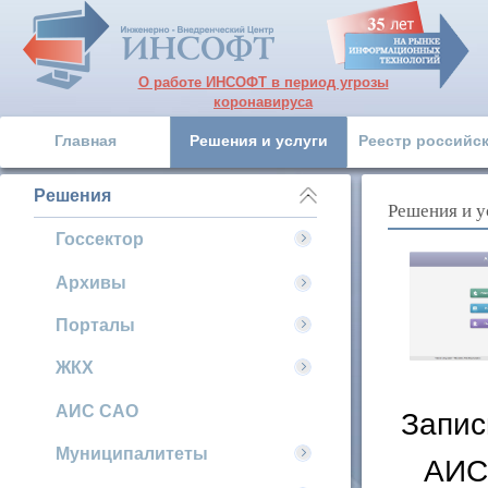
О работе ИНСОФТ в период угрозы
коронавируса
Главная
Решения и услуги
Реестр российс
Решения
Решения и у
Госсектор
Архивы
Порталы
ЖКХ
АИС САО
Запис
Муниципалитеты
АИС