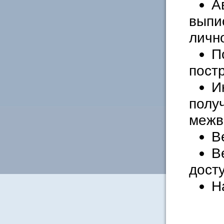
А
выпи
личн
П
пост
И
полу
межв
В
В
досту
Н