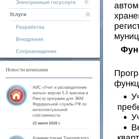
Электронные госуслуги
автом
хране
Услуги
регис
Разработка
муниц
Внедрение
Фун
Сопровождение
Новости компании
Прогр
функц
АИС «Учет и распределение
жилья» версия 5.Х внесена в
У
Реестр программ для ЭВМ
преб
Федеральной службы РФ по
интеллектуальной
У
собственности
22 июля 2026 г.
В
квар
Администрация Тополевского