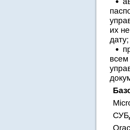
а
пасп
упра
их не
дату;
п
всем
упра
доку
Баз
Micr
СУБД
Orac