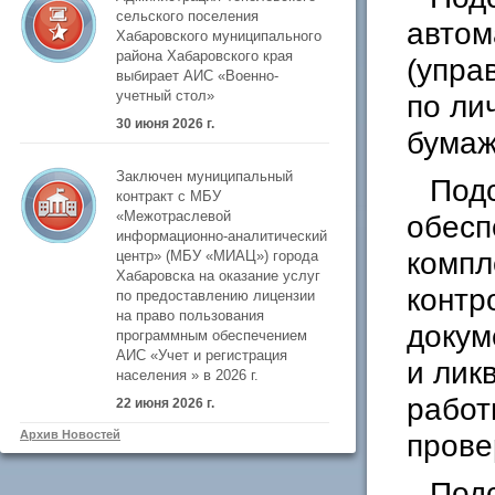
сельского поселения
автом
Хабаровского муниципального
района Хабаровского края
(упра
выбирает АИС «Военно-
учетный стол»
по ли
30 июня 2026 г.
бумаж
Заключен муниципальный
Под
контракт с МБУ
«Межотраслевой
обесп
информационно-аналитический
компл
центр» (МБУ «МИАЦ») города
Хабаровска на оказание услуг
контр
по предоставлению лицензии
на право пользования
докум
программным обеспечением
АИС «Учет и регистрация
и лик
населения » в 2026 г.
работ
22 июня 2026 г.
прове
Архив Новостей
Под