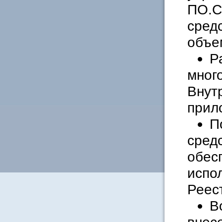
ПО.С
сред
объе
Р
мног
Внут
прил
П
сред
обесп
испо
Реес
В