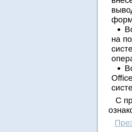
внес
выво
форм
В
на п
сист
опер
В
Offic
сист
С п
ознак
Пре