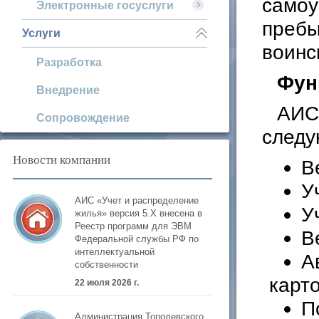
самоу
Электронные госуслуги
пребы
Услуги
воинс
Разработка
Фун
Внедрение
АИС
Сопровождение
следу
Новости компании
В
У
АИС «Учет и распределение
У
жилья» версия 5.Х внесена в
Реестр программ для ЭВМ
В
Федеральной службы РФ по
интеллектуальной
А
собственности
карто
22 июля 2026 г.
П
Администрация Тополевского