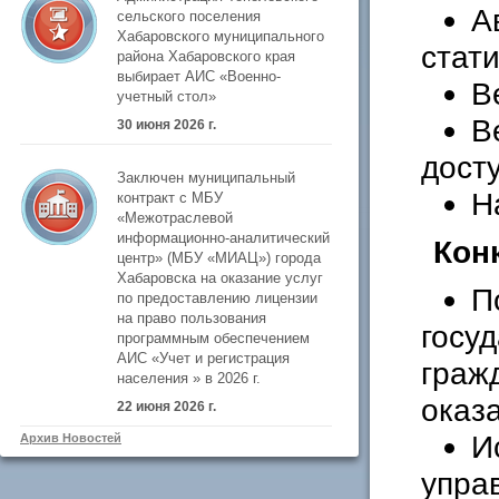
А
сельского поселения
Хабаровского муниципального
стат
района Хабаровского края
выбирает АИС «Военно-
В
учетный стол»
В
30 июня 2026 г.
досту
Заключен муниципальный
Н
контракт с МБУ
«Межотраслевой
информационно-аналитический
Кон
центр» (МБУ «МИАЦ») города
Хабаровска на оказание услуг
П
по предоставлению лицензии
на право пользования
госу
программным обеспечением
АИС «Учет и регистрация
граж
населения » в 2026 г.
оказ
22 июня 2026 г.
И
Архив Новостей
упра