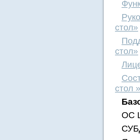
Фун
Рук
стол»
Под
стол»
Лиц
Сос
стол 
Баз
ОС L
СУБД