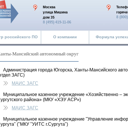
Москва
Телеф
улица Мишина
горяче
8 (800
дом 35
8 (495)
419-11-06
тр российского ПО
О компании
Формула успех
анты-Мансийский автономный округ
Администрация города Югорска, Ханты-Мансийского авто
отдел ЗАГС)
МАИС ЗАГС
Муниципальное казенное учреждение «Хозяйственно – э
ургутского района» (МКУ «ХЭУ АСР»)
МАИС ЗАГС
Муниципальное казенное учреждение "Управление инфор
ургута" ("МКУ "УИТС г.Сургута")