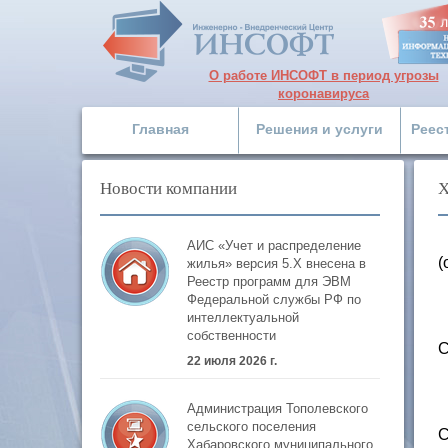
О работе ИНСОФТ в период угрозы
коронавируса
Главная
Решения и услуги
Реес
Новости компании
Х
АИС «Учет и распределение
(
жилья» версия 5.Х внесена в
Реестр программ для ЭВМ
Федеральной службы РФ по
интеллектуальной
собственности
С
22 июля 2026 г.
Администрация Тополевского
сельского поселения
С
Хабаровского муниципального