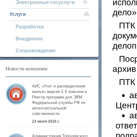
испол
Электронные госуслуги
дело»
Услуги
ПТК 
Разработка
докум
Внедрение
делоп
Сопровождение
Пос
архив
Новости компании
ПТК
АИС «Учет и распределение
жилья» версия 5.Х внесена в
а
Реестр программ для ЭВМ
Цент
Федеральной службы РФ по
интеллектуальной
а
собственности
22 июля 2026 г.
отве
подр
Администрация Тополевского