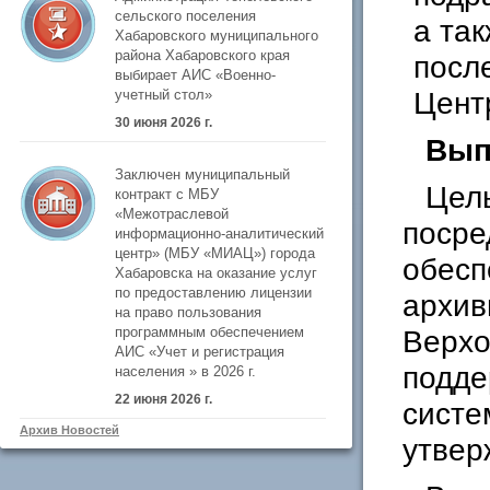
сельского поселения
а та
Хабаровского муниципального
района Хабаровского края
посл
выбирает АИС «Военно-
Цент
учетный стол»
30 июня 2026 г.
Вып
Заключен муниципальный
Цель
контракт с МБУ
«Межотраслевой
посре
информационно-аналитический
центр» (МБУ «МИАЦ») города
обесп
Хабаровска на оказание услуг
по предоставлению лицензии
архив
на право пользования
Верхо
программным обеспечением
АИС «Учет и регистрация
подде
населения » в 2026 г.
22 июня 2026 г.
систе
Архив Новостей
утвер