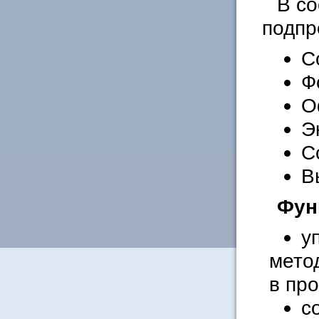
В со
подпр
С
Ф
О
Э
С
В
Фун
у
мето
в пр
с