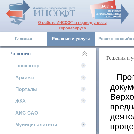
О работе ИНСОФТ в период угрозы
коронавируса
Главная
Решения и услуги
Реестр российс
Решения
Решения и у
Госсектор
Про
Архивы
докум
Порталы
Верхо
ЖКХ
предн
АИС САО
деяте
проце
Муниципалитеты