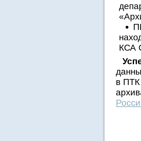
депа
«Арх
П
нахо
КСА 
Усп
данны
в ПТК
архи
Росси