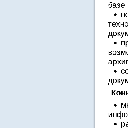
базе
п
техн
доку
п
возм
архи
с
доку
Кон
м
инфо
р