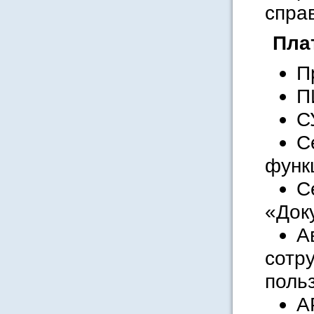
спра
Пла
П
П
С
С
функ
С
«Док
А
сотр
поль
А