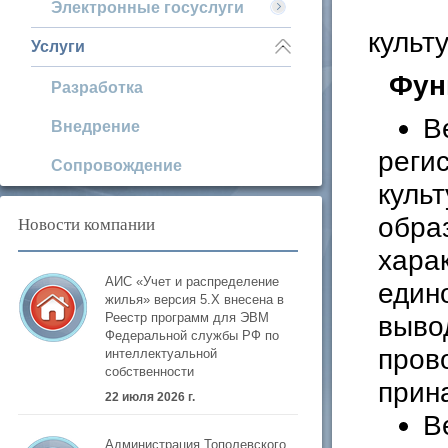
Электронные госуслуги
культ
Услуги
Фун
Разработка
В
Внедрение
реги
Сопровождение
куль
обра
Новости компании
хара
АИС «Учет и распределение
един
жилья» версия 5.Х внесена в
вывод
Реестр программ для ЭВМ
Федеральной службы РФ по
пров
интеллектуальной
собственности
прин
22 июля 2026 г.
В
Администрация Тополевского