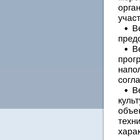
орга
учас
В
пред
В
прог
напо
согл
В
куль
объе
техн
хара