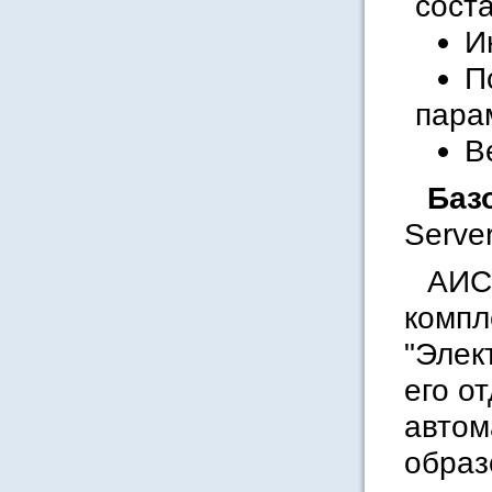
соста
И
П
пара
В
Баз
Server
АИС 
компл
"Элек
его о
автом
образ