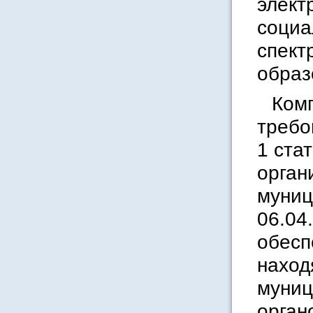
элект
социа
спект
образ
Ком
требо
1 ста
орган
муниц
06.04
обесп
наход
муниц
орган