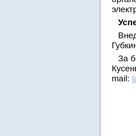
элект
Усп
Внед
Губки
За 
Кусен
mail:
l