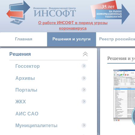
О работе ИНСОФТ в период угрозы
коронавируса
Главная
Решения и услуги
Реестр российс
Решения
Решения и у
Госсектор
Архивы
Порталы
ЖКХ
АИС САО
Муниципалитеты