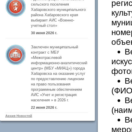
реги
сельского поселения
Хабаровского муниципального
куль
района Хабаровского края
муни
выбирает АИС «Военно-
учетный стол»
номе
30 июня 2026 г.
объек
Заключен муниципальный
В
контракт с МБУ
«Межотраслевой
иску
информационно-аналитический
центр» (МБУ «МИАЦ») города
фото
Хабаровска на оказание услуг
В
по предоставлению лицензии
на право пользования
(ФИО
программным обеспечением
АИС «Учет и регистрация
В
населения » в 2026 г.
(наим
22 июня 2026 г.
Архив Новостей
В
меро