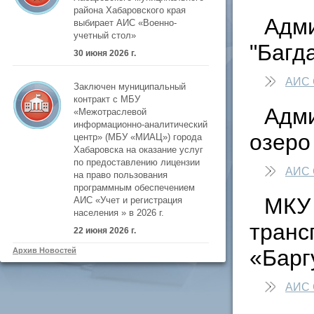
района Хабаровского края
Адми
выбирает АИС «Военно-
учетный стол»
"Багд
30 июня 2026 г.
АИС 
Заключен муниципальный
контракт с МБУ
Адми
«Межотраслевой
информационно-аналитический
озеро
центр» (МБУ «МИАЦ») города
Хабаровска на оказание услуг
по предоставлению лицензии
АИС 
на право пользования
программным обеспечением
МКУ 
АИС «Учет и регистрация
населения » в 2026 г.
транс
22 июня 2026 г.
«Барг
Архив Новостей
АИС 