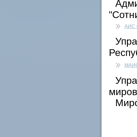
Адми
"Сотн
АИС 
Упра
Респу
МАИ
Упра
миров
Мир