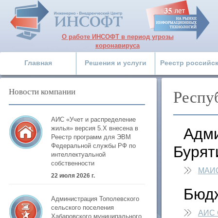
О работе ИНСОФТ в период угрозы
коронавируса
Главная
Решения и услуги
Реестр российс
Новости компании
Респу
АИС «Учет и распределение
жилья» версия 5.Х внесена в
Адми
Реестр программ для ЭВМ
Федеральной службы РФ по
Бурят
интеллектуальной
собственности
МАИ
22 июля 2026 г.
Бюдж
Администрация Тополевского
сельского поселения
АИС 
Хабаровского муниципального