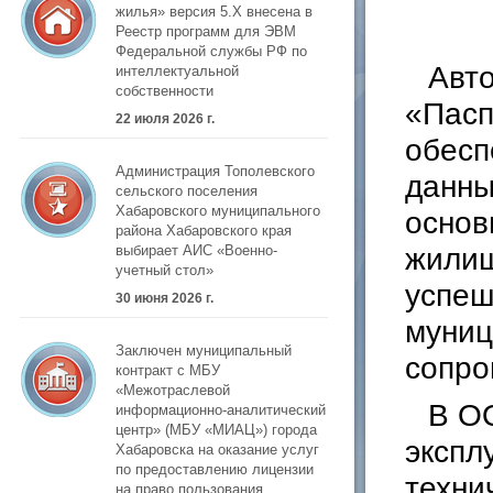
жилья» версия 5.Х внесена в
Реестр программ для ЭВМ
Федеральной службы РФ по
Авт
интеллектуальной
собственности
«Пасп
22 июля 2026 г.
обесп
Администрация Тополевского
данны
сельского поселения
Хабаровского муниципального
основ
района Хабаровского края
жилищ
выбирает АИС «Военно-
учетный стол»
успеш
30 июня 2026 г.
муниц
Заключен муниципальный
сопро
контракт с МБУ
«Межотраслевой
В О
информационно-аналитический
центр» (МБУ «МИАЦ») города
экспл
Хабаровска на оказание услуг
по предоставлению лицензии
техни
на право пользования