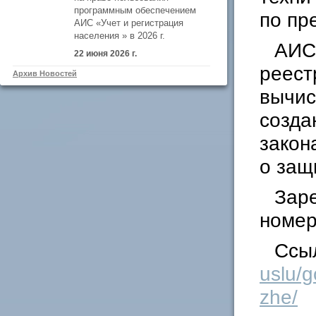
программным обеспечением
по пр
АИС «Учет и регистрация
населения » в 2026 г.
АИС
22 июня 2026 г.
реест
Архив Новостей
вычис
созда
закон
о защ
Заре
номер
Ссыл
uslu/g
zhe/