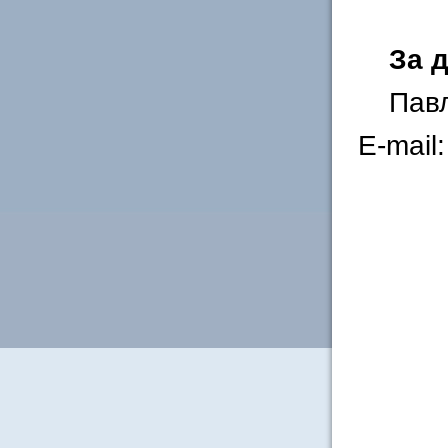
За 
Пав
E-mail