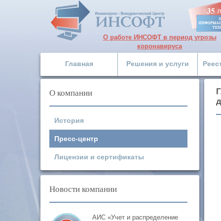
О работе ИНСОФТ в период угрозы
коронавируса
Главная
Решения и услуги
Реес
О компании
Г
д
История
Пресс-центр
Лицензии и сертификаты
Новости компании
АИС «Учет и распределение