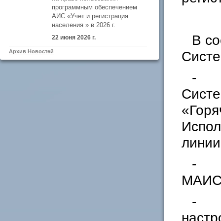
программным обеспечением
АИС «Учет и регистрация
населения » в 2026 г.
В со
22 июня 2026 г.
Архив Новостей
Систе
- к
Систе
«Горя
Испол
линии
- у
МАИС 
- к
настр