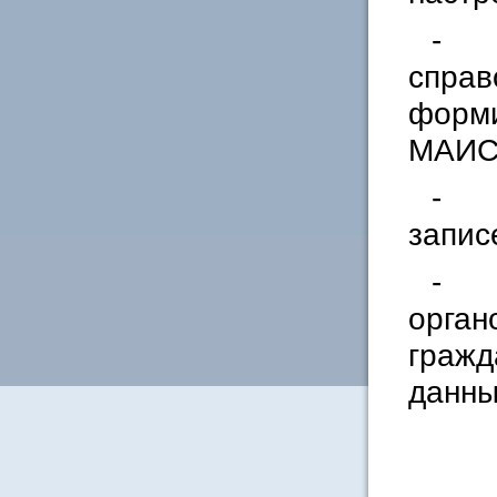
- к
справ
форми
МАИС
- у
запис
- у
орган
гражд
данны