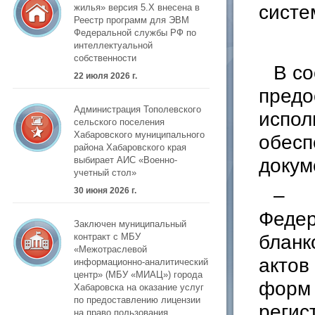
систе
жилья» версия 5.Х внесена в
Реестр программ для ЭВМ
Федеральной службы РФ по
интеллектуальной
собственности
В со
22 июля 2026 г.
предо
Администрация Тополевского
испол
сельского поселения
Хабаровского муниципального
обесп
района Хабаровского края
докум
выбирает АИС «Военно-
учетный стол»
– П
30 июня 2026 г.
Федер
Заключен муниципальный
бланк
контракт с МБУ
«Межотраслевой
актов
информационно-аналитический
центр» (МБУ «МИАЦ») города
форм 
Хабаровска на оказание услуг
по предоставлению лицензии
регис
на право пользования