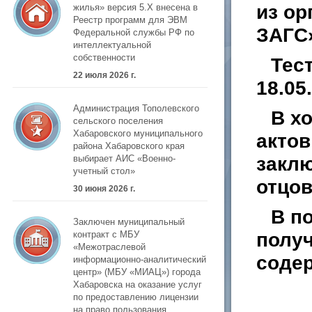
из ор
жилья» версия 5.Х внесена в
Реестр программ для ЭВМ
ЗАГС
Федеральной службы РФ по
интеллектуальной
собственности
Тес
22 июля 2026 г.
18.05
Администрация Тополевского
В х
сельского поселения
Хабаровского муниципального
актов
района Хабаровского края
заклю
выбирает АИС «Военно-
учетный стол»
отцов
30 июня 2026 г.
В п
Заключен муниципальный
получ
контракт с МБУ
«Межотраслевой
содер
информационно-аналитический
центр» (МБУ «МИАЦ») города
Хабаровска на оказание услуг
по предоставлению лицензии
на право пользования