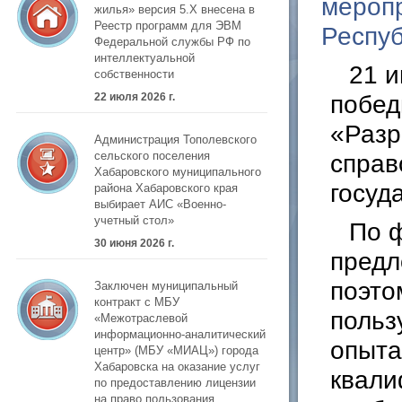
мероп
жилья» версия 5.Х внесена в
Реестр программ для ЭВМ
Респу
Федеральной службы РФ по
интеллектуальной
21 
собственности
побед
22 июля 2026 г.
«Разр
Администрация Тополевского
сельского поселения
справ
Хабаровского муниципального
госуд
района Хабаровского края
выбирает АИС «Военно-
учетный стол»
По 
30 июня 2026 г.
предл
поэто
Заключен муниципальный
контракт с МБУ
польз
«Межотраслевой
информационно-аналитический
опыта
центр» (МБУ «МИАЦ») города
Хабаровска на оказание услуг
квали
по предоставлению лицензии
на право пользования