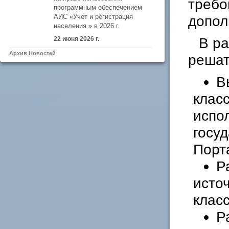
требо
программным обеспечением
АИС «Учет и регистрация
допол
населения » в 2026 г.
В р
22 июня 2026 г.
Архив Новостей
решат
В
клас
испо
госу
Порт
Р
исто
клас
Р