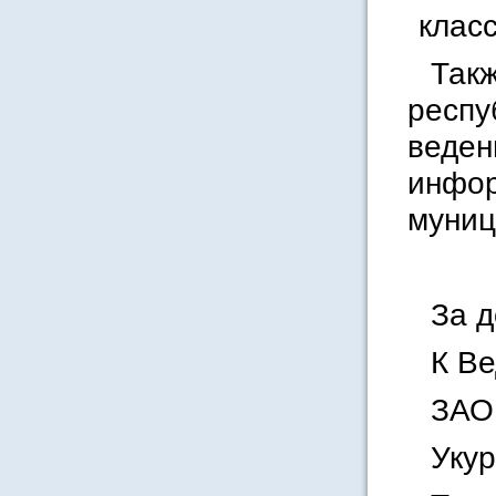
клас
Такж
респу
веден
инфор
муниц
За 
К В
ЗАО
Уку