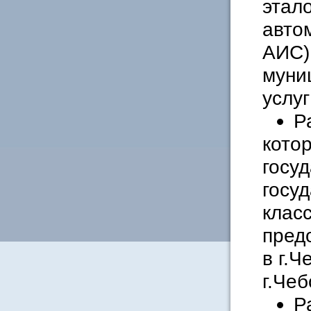
этал
авто
АИС)
муни
услуг
Р
кото
госу
госуд
клас
пред
в г.
г.Чеб
Р