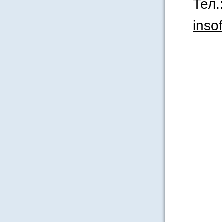
Тел.
inso