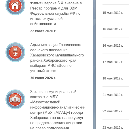
жилья» версия 5.Х внесена в
Реестр программ для ЭВМ
15 мая 2012 г.
Федеральной службы РФ по
интеллектуальной
собственности
16 мая 2012 г.
22 июля 2026 г.
Администрация Тополевского
16 мая 2012 г.
сельского поселения
Хабаровского муниципального
района Хабаровского края
17 мая 2012 г.
выбирает АИС «Военно-
учетный стол»
30 июня 2026 г.
18 мая 2012 г.
Заключен муниципальный
21 мая 2012 г.
контракт с МБУ
«Межотраслевой
информационно-аналитический
22 мая 2012 г.
центр» (МБУ «МИАЦ») города
Хабаровска на оказание услуг
по предоставлению лицензии
на право пользования
23 мая 2012 г.