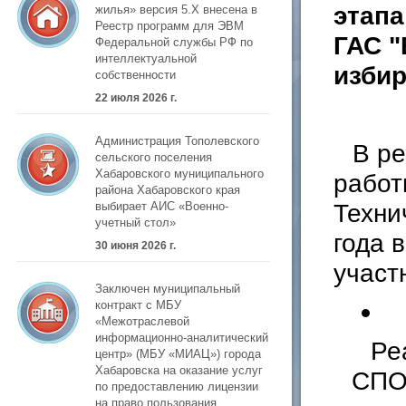
этапа
жилья» версия 5.Х внесена в
Реестр программ для ЭВМ
ГАС "
Федеральной службы РФ по
интеллектуальной
избир
собственности
22 июля 2026 г.
Администрация Тополевского
В ре
сельского поселения
Хабаровского муниципального
работ
района Хабаровского края
Техни
выбирает АИС «Военно-
учетный стол»
года 
30 июня 2026 г.
участ
Заключен муниципальный
контракт с МБУ
«Межотраслевой
информационно-аналитический
Ре
центр» (МБУ «МИАЦ») города
Хабаровска на оказание услуг
СПО
по предоставлению лицензии
на право пользования