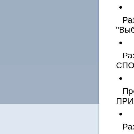
Ра
"Выб
Ра
СПО
Пр
ПРИ
Ра