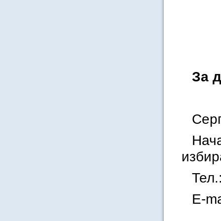
За 
Серг
Нач
избир
Тел.
E-ma