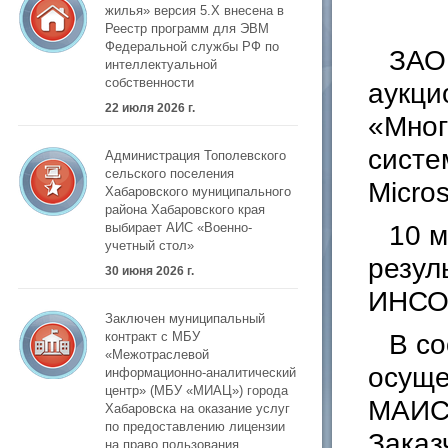
жилья» версия 5.Х внесена в
Реестр программ для ЭВМ
Федеральной службы РФ по
ЗАО
интеллектуальной
собственности
аукци
22 июля 2026 г.
«Мног
систе
Администрация Тополевского
сельского поселения
Micros
Хабаровского муниципального
района Хабаровского края
10 м
выбирает АИС «Военно-
учетный стол»
резул
30 июня 2026 г.
ИНСО
Заключен муниципальный
В с
контракт с МБУ
«Межотраслевой
осуще
информационно-аналитический
центр» (МБУ «МИАЦ») города
МАИС 
Хабаровска на оказание услуг
по предоставлению лицензии
Заказ
на право пользования