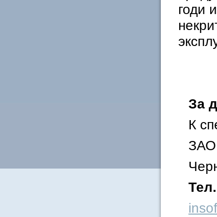
годи 
некри
экспл
За 
К сп
ЗАО
Чер
Тел.
inso