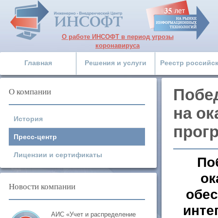
О работе ИНСОФТ в период угрозы
коронавируса
Главная
Решения и услуги
Реестр российс
О компании
Побе
на ок
История
прогр
Пресс-центр
Лицензии и сертификаты
По
ок
Новости компании
обес
инте
АИС «Учет и распределение