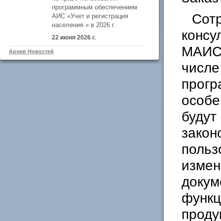
программным обеспечением
Сотр
АИС «Учет и регистрация
населения » в 2026 г.
консу
22 июня 2026 г.
МАИС 
Архив Новостей
числе
прогр
особе
будут
закон
польз
измен
докум
функц
проду