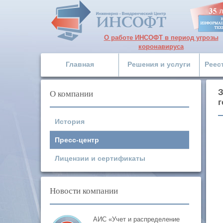
О работе ИНСОФТ в период угрозы
коронавируса
Главная
Решения и услуги
Реес
О компании
З
г
История
Пресс-центр
Лицензии и сертификаты
Новости компании
АИС «Учет и распределение