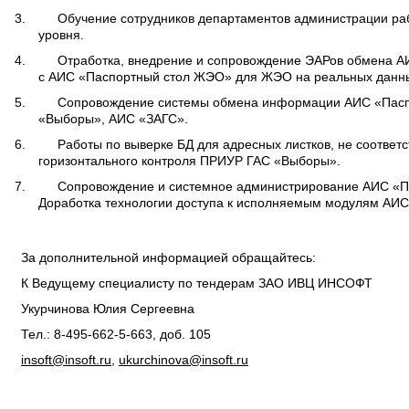
Обучение сотрудников департаментов администрации ра
уровня.
Отработка, внедрение и сопровождение ЭАРов обмена А
с АИС «Паспортный стол ЖЭО» для ЖЭО на реальных данн
Сопровождение системы обмена информации АИС «Паспо
«Выборы», АИС «ЗАГС».
Работы по выверке БД для адресных листков, не соответ
горизонтального контроля ПРИУР ГАС «Выборы».
Сопровождение и системное администрирование АИС «Па
Доработка технологии доступа к исполняемым модулям АИС
За дополнительной информацией обращайтесь:
К Ведущему специалисту по тендерам ЗАО ИВЦ ИНСОФТ
Укурчинова Юлия Сергеевна
Тел.: 8-495-662-5-663, доб. 105
insoft@insoft.ru
,
ukurchinova@insoft.ru